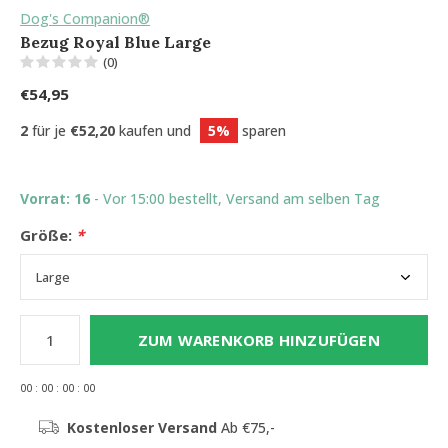
Dog's Companion®
Bezug Royal Blue Large
(0)
€54,95
2
für je
€52,20
kaufen und
5%
sparen
Vorrat: 16
- Vor 15:00 bestellt, Versand am selben Tag
Größe:
*
ZUM WARENKORB HINZUFÜGEN
0
0
:
0
0
:
0
0
:
0
0
Kostenloser Versand
Ab €75,-