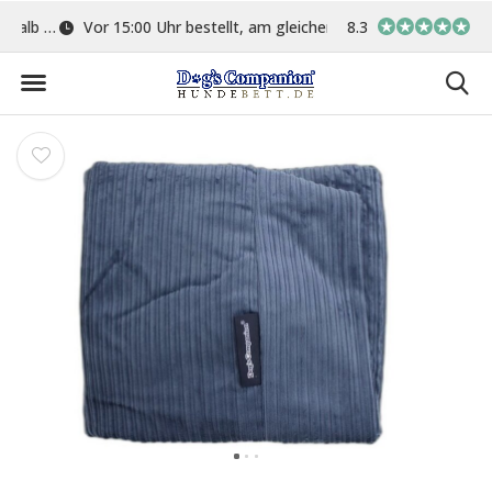
ge
Vor 15:00 Uhr bestellt, am gleichen Tag versand
8.3
In eigener Werkstat