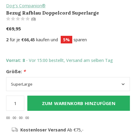
Dog's Companion®
Bezug Rafblau Doppelcord Superlarge
(0)
€69,95
2
für je
€66,45
kaufen und
5%
sparen
Vorrat: 8
- Vor 15:00 bestellt, Versand am selben Tag
Größe:
*
ZUM WARENKORB HINZUFÜGEN
0
0
:
0
0
:
0
0
:
0
0
Kostenloser Versand
Ab €75,-