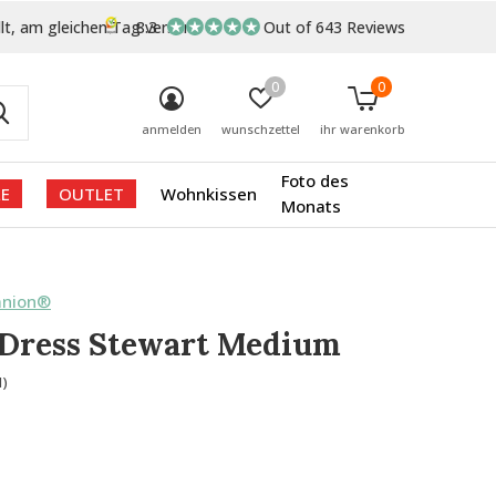
lt, am gleichen Tag versand
8.3
Out of 643 Reviews
0
0
anmelden
wunschzettel
ihr warenkorb
Foto des
E
OUTLET
Wohnkissen
Monats
anion®
 Dress Stewart Medium
1)