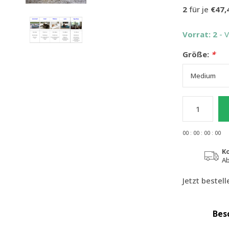
2
für je
€47,
Vorrat: 2
- 
Größe:
*
0
0
:
0
0
:
0
0
:
0
0
K
Ab
Jetzt bestel
Bes