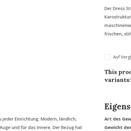
Der Dress S
Karostruktur
maschinenwa
frischen, sti
Auf Verg
This prod
variants:
Eigens
jeder Einrichtung. Modern, ländlich,
Art des Ge
s Auge und für das Innere. Der Bezug hat
Gewicht de