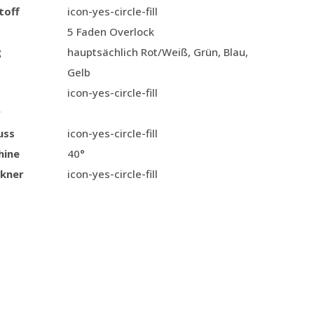
toff
icon-yes-circle-fill
5 Faden Overlock
g
hauptsächlich Rot/Weiß, Grün, Blau,
Gelb
icon-yes-circle-fill
r
uss
icon-yes-circle-fill
hine
40°
kner
icon-yes-circle-fill