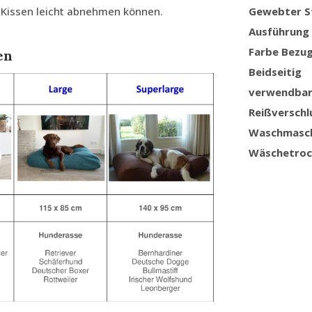
s Kissen leicht abnehmen können.
Gewebter S
Ausführung
Farbe Bezu
en
Beidseitig
verwendba
Reißverschl
Waschmasc
Wäschetroc