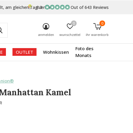
lt, am gleichen Tag versand
8.3
Out of 643 Reviews
0
0
anmelden
wunschzettel
ihr warenkorb
Foto des
E
OUTLET
Wohnkissen
Monats
anion®
 Manhattan Kamel
0)