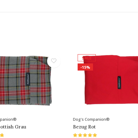
SALE
-15%
mpanion®
Dog's Companion®
ottish Grau
Bezug Rot