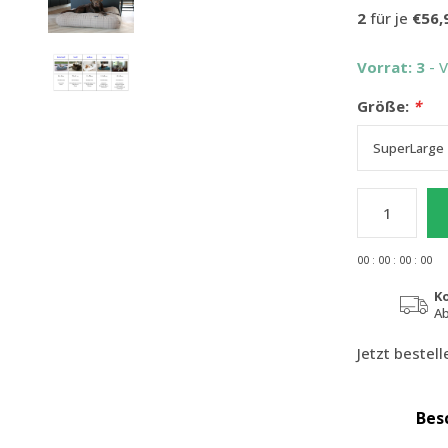
2
für je
€56,
Vorrat: 3
- 
Größe:
*
0
0
:
0
0
:
0
0
:
0
0
K
Ab
Jetzt bestel
Bes