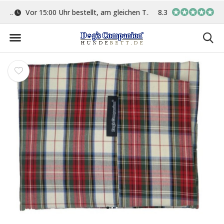
ge
Vor 15:00 Uhr bestellt, am gleichen Tag versand
8.3
In eigener Werkstat