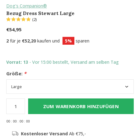
Dog's Companion®
Bezug Dress Stewart Large
(2)
€54,95
2
für je
€52,20
kaufen und
5%
sparen
Vorrat: 13
- Vor 15:00 bestellt, Versand am selben Tag
Größe:
*
ZUM WARENKORB HINZUFÜGEN
0
0
:
0
0
:
0
0
:
0
0
Kostenloser Versand
Ab €75,-