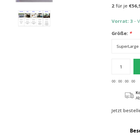
2
für je
€56,
Vorrat: 3
- 
Größe:
*
0
0
:
0
0
:
0
0
:
0
0
K
Ab
Jetzt bestel
Bes