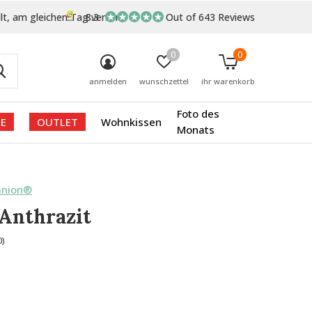
lt, am gleichen Tag versand
8.3
Out of 643 Reviews
0
0
anmelden
wunschzettel
ihr warenkorb
Foto des
E
OUTLET
Wohnkissen
Monats
anion®
Anthrazit
0)