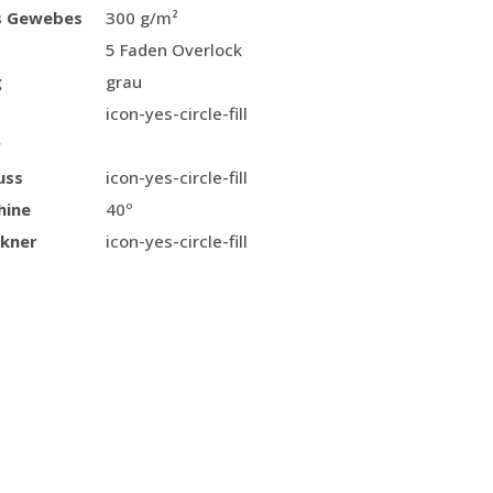
s Gewebes
300 g/m²
5 Faden Overlock
g
grau
icon-yes-circle-fill
r
uss
icon-yes-circle-fill
hine
40º
kner
icon-yes-circle-fill