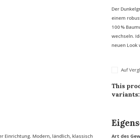
Der Dunkelg
einem robust
100 % Baumw
wechseln. Id
neuen Look w
Auf Verg
This prod
variants:
Eigens
 Einrichtung. Modern, ländlich, klassisch
Art des Ge