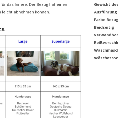
 für das Innere. Der Bezug hat einen
Gewicht de
en leicht abnehmen können.
Ausführung
Farbe Bezu
Beidseitig
en
verwendba
Reißverschl
Waschmasc
Wäschetroc