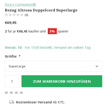
Dog's Companion®
Bezug Altrosa Doppelcord Superlarge
(0)
€69,95
2
für je
€66,45
kaufen und
5%
sparen
Vorrat: 10
- Vor 15:00 bestellt, Versand am selben Tag
Größe:
*
ZUM WARENKORB HINZUFÜGEN
0
0
:
0
0
:
0
0
:
0
0
Kostenloser Versand
Ab €75,-