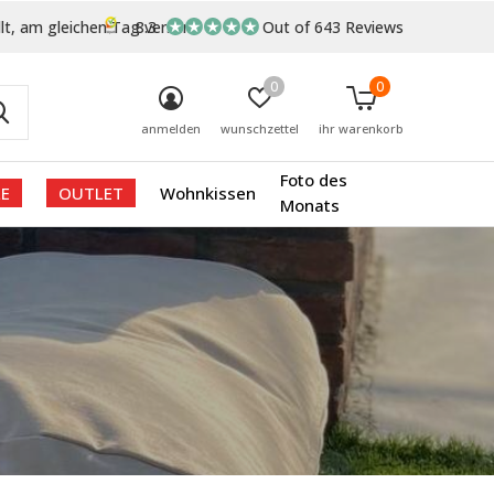
lt, am gleichen Tag versand
8.3
Out of 643 Reviews
0
0
anmelden
wunschzettel
ihr warenkorb
Foto des
E
OUTLET
Wohnkissen
Monats