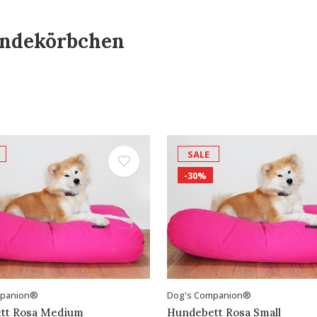
undekörbchen
SALE
-30%
mpanion®
Dog's Companion®
tt Rosa Medium
Hundebett Rosa Small