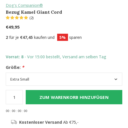
Dog's Companion®
Bezug Kamel Giant Cord
(2)
€49,95
2
für je
€47,45
kaufen und
5%
sparen
Vorrat: 8
- Vor 15:00 bestellt, Versand am selben Tag
Größe:
*
ZUM WARENKORB HINZUFÜGEN
0
0
:
0
0
:
0
0
:
0
0
Kostenloser Versand
Ab €75,-