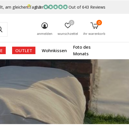
lt, am gleichen Tag versand
8.3
Out of 643 Reviews
0
0
anmelden
wunschzettel
ihr warenkorb
Foto des
E
OUTLET
Wohnkissen
Monats