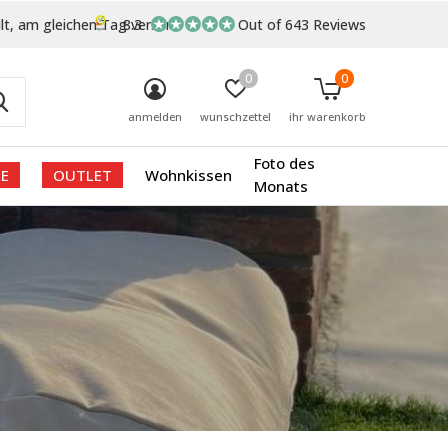
lt, am gleichen Tag versand
8.3
Out of 643 Reviews
0
0
anmelden
wunschzettel
ihr warenkorb
Foto des
E
OUTLET
Wohnkissen
Monats