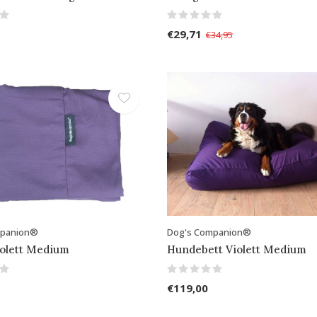
€29,71
€34,95
mpanion®
Dog's Companion®
iolett Medium
Hundebett Violett Medium
€119,00