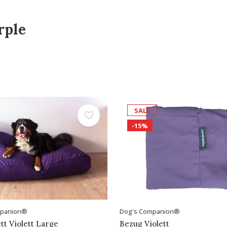
rple
SALE
-15%
mpanion®
Dog's Companion®
t Violett Large
Bezug Violett