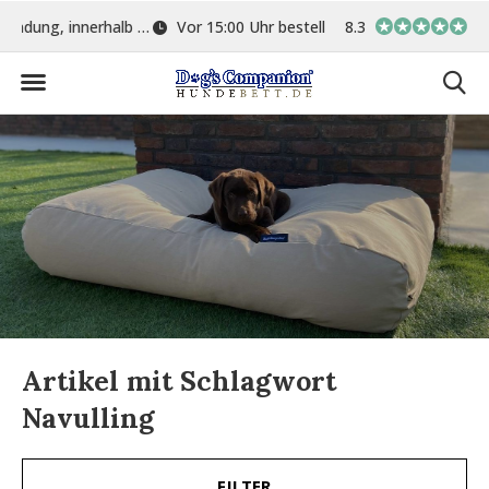
ge
Vor 15:00 Uhr bestellt, am gleichen Tag versand
8.3
In eigener Werkstat
Artikel mit Schlagwort
Navulling
FILTER