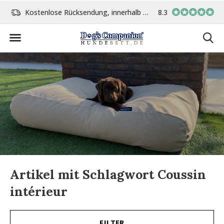
Kostenlose Rücksendung, innerhalb 14 Tage
8.3
Vor 15:00 Uhr bestellt, 
Artikel mit Schlagwort Coussin
intérieur
FILTER