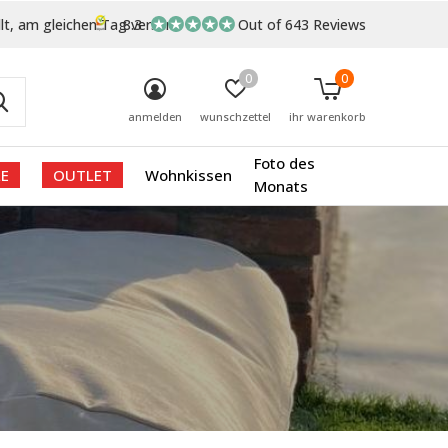
lt, am gleichen Tag versand
8.3
Out of 643 Reviews
0
0
anmelden
wunschzettel
ihr warenkorb
Foto des
E
OUTLET
Wohnkissen
Monats