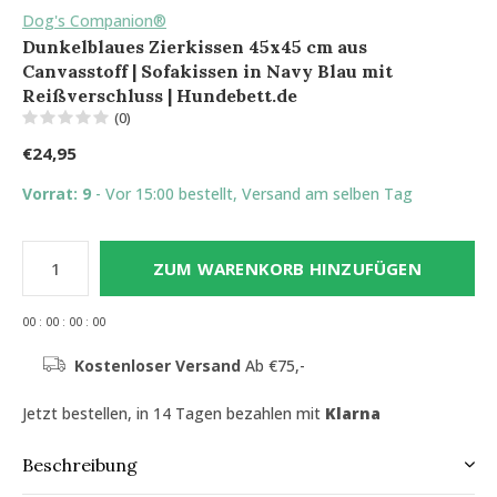
Dog's Companion®
Dunkelblaues Zierkissen 45x45 cm aus
Canvasstoff | Sofakissen in Navy Blau mit
Reißverschluss | Hundebett.de
(0)
€24,95
Vorrat: 9
- Vor 15:00 bestellt, Versand am selben Tag
ZUM WARENKORB HINZUFÜGEN
0
0
:
0
0
:
0
0
:
0
0
Kostenloser Versand
Ab €75,-
Jetzt bestellen, in 14 Tagen bezahlen mit
Klarna
Beschreibung