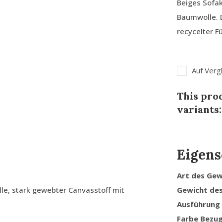
Beiges Sofa
Baumwolle. 
recycelter F
Auf Verg
This prod
variants:
Eigens
Art des Ge
, stark gewebter Canvasstoff mit
Gewicht de
Ausführung
Farbe Bezu