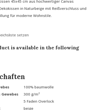
kissen 45x45 cm aus hochwertiger Canvas
Dekokissen in Naturbeige mit Reißverschluss und
üllung für moderne Wohnstile.
leichsliste setzen
uct is available in the following
chaften
webes
100% baumwolle
s Gewebes
300 g/m²
5 Faden Overlock
g
beige