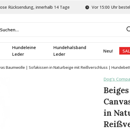
ose Rücksendung, innerhalb 14 Tage
Vor 15:00 Uhr bestel
Hundeleine
Hundehalsband
Neu!
SAL
Leder
Leder
vas Baumwolle | Sofakissen in Naturbeige mit Reißverschluss | Hundebet
Dog's Comp
Beiges
Canvas
in Nat
Reißve