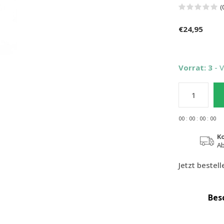
(
€24,95
Vorrat: 3
- 
0
0
:
0
0
:
0
0
:
0
0
K
Ab
Jetzt bestel
Bes