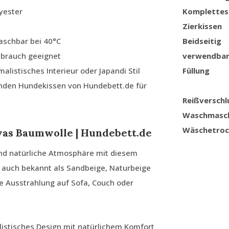
yester
Komplettes
Zierkissen
aschbar bei 40°C
Beidseitig
ebrauch geeignet
verwendba
alistisches Interieur oder Japandi Stil
Füllung
nden Hundekissen von Hundebett.de für
Reißverschl
Waschmasc
Wäschetroc
vas Baumwolle | Hundebett.de
und natürliche Atmosphäre mit diesem
, auch bekannt als Sandbeige, Naturbeige
te Ausstrahlung auf Sofa, Couch oder
istisches Design mit natürlichem Komfort