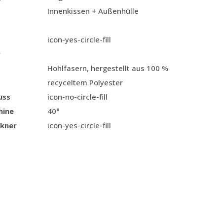
Innenkissen + Außenhülle
icon-yes-circle-fill
r
Hohlfasern, hergestellt aus 100 %
recyceltem Polyester
uss
icon-no-circle-fill
hine
40°
kner
icon-yes-circle-fill