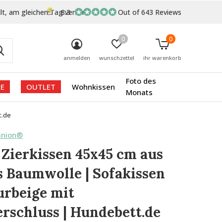
lt, am gleichen Tag versand
8.3
Out of 643 Reviews
0
0
anmelden
wunschzettel
ihr warenkorb
Foto des
E
OUTLET
Wohnkissen
Monats
t.de
anion®
 Zierkissen 45x45 cm aus
 Baumwolle | Sofakissen
urbeige mit
rschluss | Hundebett.de