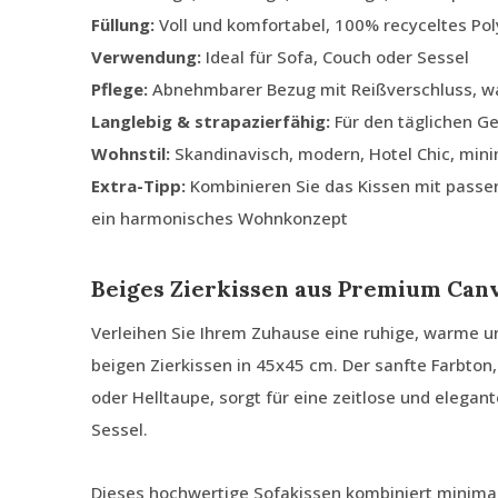
Füllung:
Voll und komfortabel, 100% recyceltes Pol
Verwendung:
Ideal für Sofa, Couch oder Sessel
Pflege:
Abnehmbarer Bezug mit Reißverschluss, w
Langlebig & strapazierfähig:
Für den täglichen G
Wohnstil:
Skandinavisch, modern, Hotel Chic, minim
Extra-Tipp:
Kombinieren Sie das Kissen mit passe
ein harmonisches Wohnkonzept
Beiges Zierkissen aus Premium Can
Verleihen Sie Ihrem Zuhause eine ruhige, warme 
beigen Zierkissen in 45x45 cm. Der sanfte Farbton
oder Helltaupe, sorgt für eine zeitlose und elegan
Sessel.
Dieses hochwertige Sofakissen kombiniert minimal