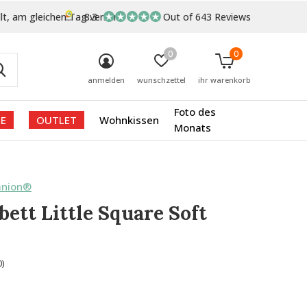
lt, am gleichen Tag versand
8.3
Out of 643 Reviews
0
0
anmelden
wunschzettel
ihr warenkorb
Foto des
E
OUTLET
Wohnkissen
Monats
anion®
ett Little Square Soft
0)