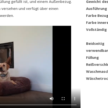
llung gefüllt ist, und einem Außenbezug.
Gewicht de
n versehen und verfügt über einen
Ausführung
 werden.
Farbe Bezu
Farbe inner
Vollständig
Beidseitig
verwendba
Füllung
Reißverschl
Waschmasc
Wäschetroc