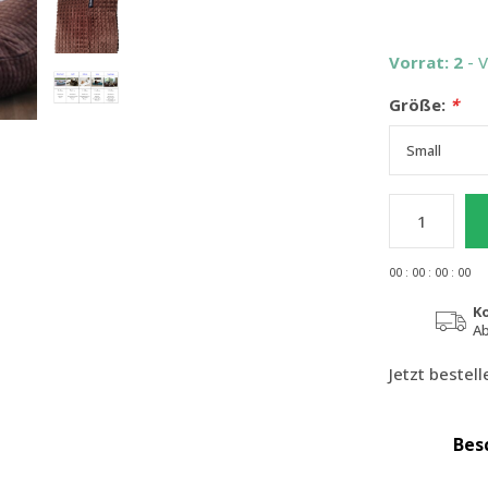
Vorrat: 2
- 
Größe:
*
0
0
:
0
0
:
0
0
:
0
0
K
Ab
Jetzt bestel
Bes