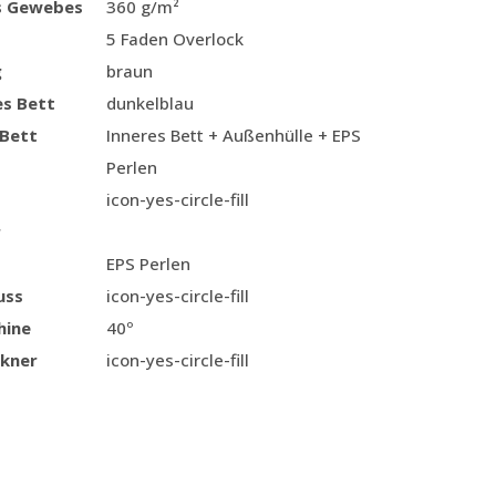
s Gewebes
360 g/m²
5 Faden Overlock
g
braun
es Bett
dunkelblau
 Bett
Inneres Bett + Außenhülle + EPS
Perlen
icon-yes-circle-fill
r
EPS Perlen
uss
icon-yes-circle-fill
hine
40º
kner
icon-yes-circle-fill