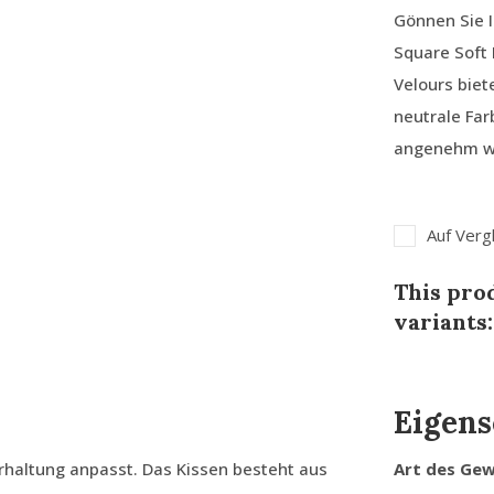
Gönnen Sie 
Square Soft
Velours biet
neutrale Far
angenehm w
Auf Verg
This prod
variants:
Eigens
erhaltung anpasst. Das Kissen besteht aus
Art des Ge