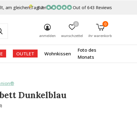
lt, am gleichen Tag versand
8.3
Out of 643 Reviews
0
0
anmelden
wunschzettel
ihr warenkorb
Foto des
E
OUTLET
Wohnkissen
Monats
anion®
bett Dunkelblau
0)