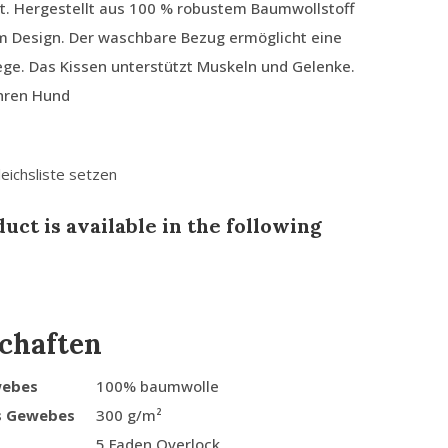
t. Hergestellt aus 100 % robustem Baumwollstoff
em Design. Der waschbare Bezug ermöglicht eine
ege. Das Kissen unterstützt Muskeln und Gelenke.
Ihren Hund
leichsliste setzen
uct is available in the following
chaften
webes
100% baumwolle
s Gewebes
300 g/m²
5 Faden Overlock