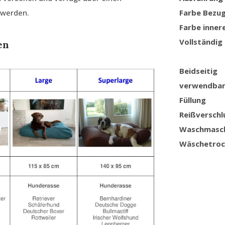
 werden.
Farbe Bezu
Farbe inner
Vollständig
en
Beidseitig
verwendba
Füllung
Reißverschl
Waschmasc
Wäschetroc