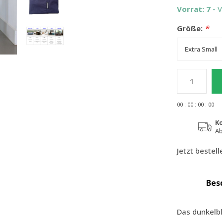
Vorrat: 7
- 
Größe:
*
0
0
:
0
0
:
0
0
:
0
0
K
Ab
Jetzt bestel
Bes
Das dunkelbl