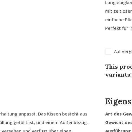
Langlebigkei
mit zeitlos
einfache Pfl
Perfekt für 
Auf Verg
This prod
variants:
Eigens
erhaltung anpasst. Das Kissen besteht aus
Art des Ge
llung gefüllt ist, und einem Außenbezug.
Gewicht de
n versehen und verfügt über einen
Ausführung