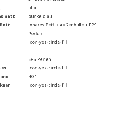
g
blau
es Bett
dunkelblau
 Bett
Inneres Bett + Außenhülle + EPS
Perlen
icon-yes-circle-fill
r
EPS Perlen
uss
icon-yes-circle-fill
hine
40º
kner
icon-yes-circle-fill