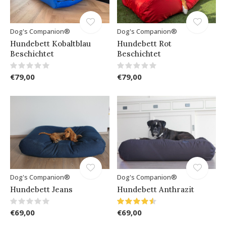
Dog's Companion®
Dog's Companion®
Hundebett Kobaltblau
Hundebett Rot
Beschichtet
Beschichtet
€79,00
€79,00
Dog's Companion®
Dog's Companion®
Hundebett Jeans
Hundebett Anthrazit
€69,00
€69,00