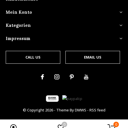
Mein Konto
Kategorien
Impressum
CALL US
EMAIL US
© Copyright
2026
- Theme By
DMWS
-
RSS feed
0
0