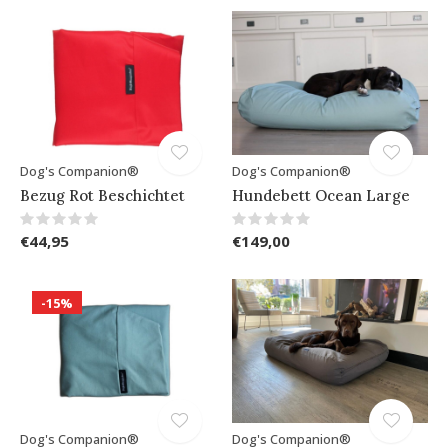
Dog's Companion®
Dog's Companion®
Bezug Rot Beschichtet
Hundebett Ocean Large
€44,95
€149,00
-15%
Dog's Companion®
Dog's Companion®