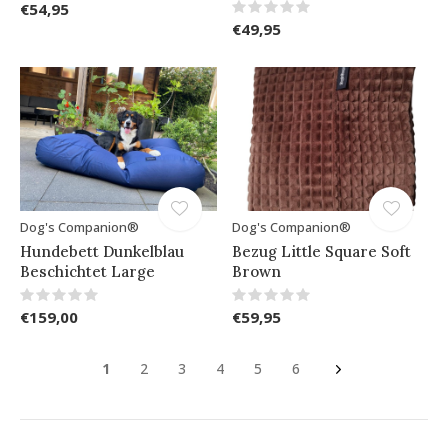
€54,95
€49,95
Dog's Companion®
Dog's Companion®
Hundebett Dunkelblau
Bezug Little Square Soft
Beschichtet Large
Brown
€159,00
€59,95
1
2
3
4
5
6