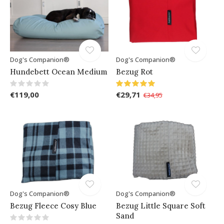
Dog's Companion®
Dog's Companion®
Hundebett Ocean Medium
Bezug Rot
€119,00
€29,71
€34,95
Dog's Companion®
Dog's Companion®
Bezug Fleece Cosy Blue
Bezug Little Square Soft
Sand