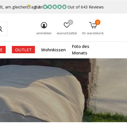
lt, am gleichen Tag versand
8.3
Out of 643 Reviews
0
0
anmelden
wunschzettel
ihr warenkorb
Foto des
E
OUTLET
Wohnkissen
Monats