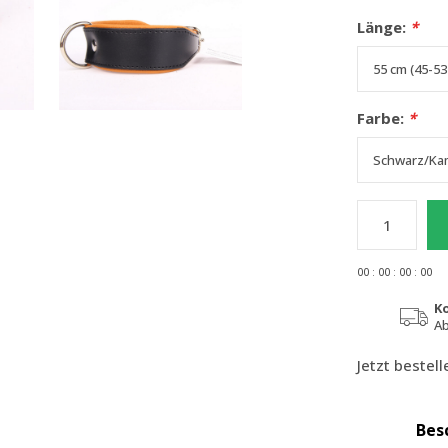
Länge:
*
Farbe:
*
0
0
:
0
0
:
0
0
:
0
0
K
Ab
Jetzt bestel
Bes