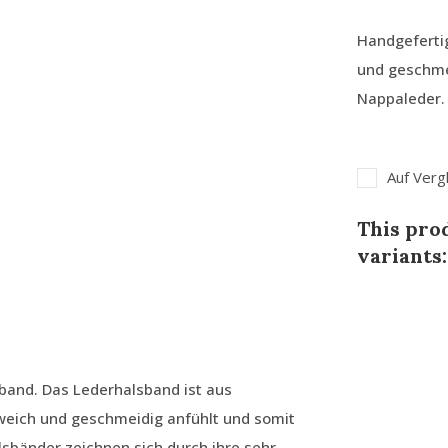
Handgeferti
und geschmei
Nappaleder. 
Auf Verg
This prod
variants:
band. Das Lederhalsband ist aus
 weich und geschmeidig anfühlt und somit
sbänder zeichnen sich durch ihre sehr