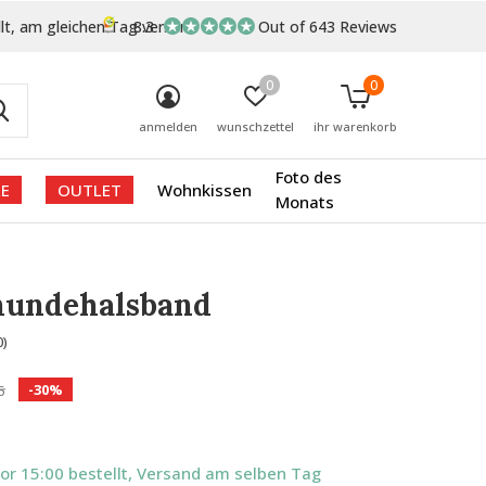
lt, am gleichen Tag versand
8.3
Out of 643 Reviews
0
0
anmelden
wunschzettel
ihr warenkorb
Foto des
E
OUTLET
Wohnkissen
Monats
hundehalsband
0)
-30%
5
Vor 15:00 bestellt, Versand am selben Tag