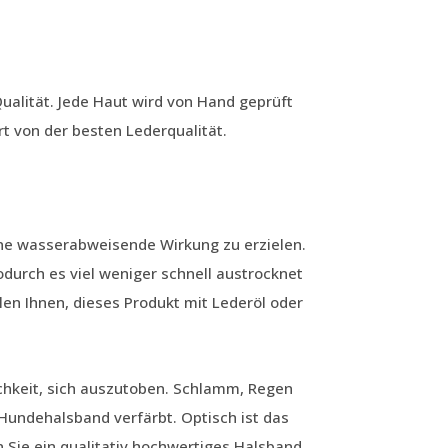
ualität. Jede Haut wird von Hand geprüft
rt von der besten Lederqualität.
ine wasserabweisende Wirkung zu erzielen.
odurch es viel weniger schnell austrocknet
len Ihnen, dieses Produkt mit Lederöl oder
lichkeit, sich auszutoben. Schlamm, Regen
undehalsband verfärbt. Optisch ist das
 Sie ein qualitativ hochwertiges Halsband