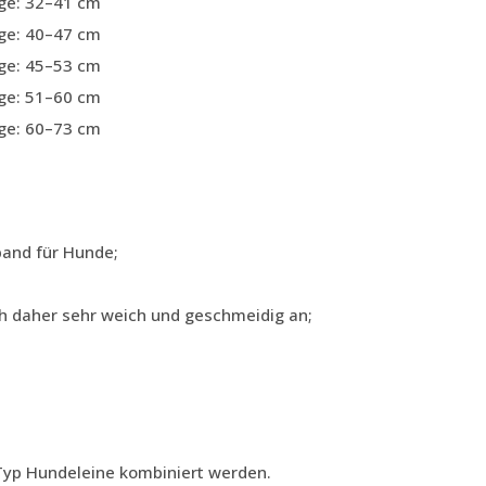
nge: 32–41 cm
nge: 40–47 cm
nge: 45–53 cm
nge: 51–60 cm
nge: 60–73 cm
band für Hunde;
ch daher sehr weich und geschmeidig an;
Typ Hundeleine kombiniert werden.