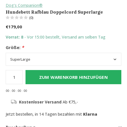
Dog's Companion®
Hundebett Rafblau Doppelcord Superlarge
(0)
€179,00
Vorrat: 8
- Vor 15:00 bestellt, Versand am selben Tag
Größe:
*
ZUM WARENKORB HINZUFÜGEN
0
0
:
0
0
:
0
0
:
0
0
Kostenloser Versand
Ab €75,-
Jetzt bestellen, in 14 Tagen bezahlen mit
Klarna