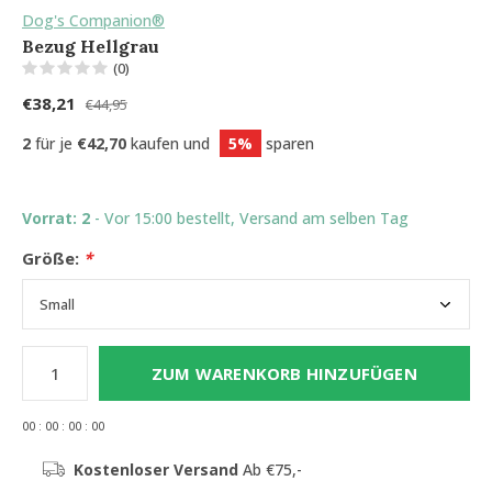
Dog's Companion®
Bezug Hellgrau
(0)
€38,21
€44,95
2
für je
€42,70
kaufen und
5%
sparen
Vorrat: 2
- Vor 15:00 bestellt, Versand am selben Tag
Größe:
*
ZUM WARENKORB HINZUFÜGEN
0
0
:
0
0
:
0
0
:
0
0
Kostenloser Versand
Ab €75,-