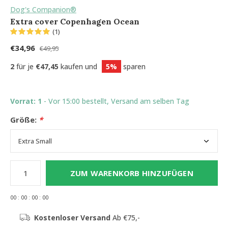
Dog's Companion®
Extra cover Copenhagen Ocean
(1)
€34,96
€49,95
2
für je
€47,45
kaufen und
5%
sparen
Vorrat: 1
- Vor 15:00 bestellt, Versand am selben Tag
Größe:
*
ZUM WARENKORB HINZUFÜGEN
0
0
:
0
0
:
0
0
:
0
0
Kostenloser Versand
Ab €75,-