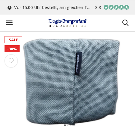
ge
Vor 15:00 Uhr bestellt, am gleichen Tag versand
8.3
In eigener Werkstat
SALE
-30%