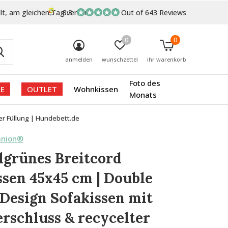
lt, am gleichen Tag versand
8.3
Out of 643 Reviews
0
0
anmelden
wunschzettel
ihr warenkorb
Foto des
E
OUTLET
Wohnkissen
Monats
er Füllung | Hundebett.de
anion®
grünes Breitcord
ssen 45x45 cm | Double
Design Sofakissen mit
rschluss & recycelter