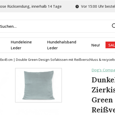
ose Rücksendung, innerhalb 14 Tage
Vor 15:00 Uhr bestel
Hundeleine
Hundehalsband
Neu!
SAL
Leder
Leder
45x45 cm | Double Green Design Sofakissen mit Reißverschluss & recycelt
Dog's Comp
Dunkel
Zierki
Green 
Reißve